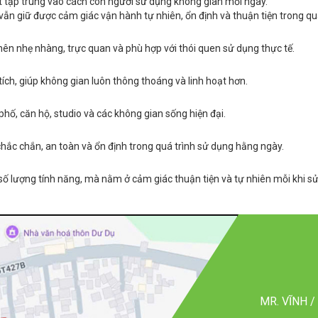
 tập trung vào cách con người sử dụng không gian mỗi ngày.
à vẫn giữ được cảm giác vận hành tự nhiên, ổn định và thuận tiện trong quá
ên nhẹ nhàng, trực quan và phù hợp với thói quen sử dụng thực tế.
ích, giúp không gian luôn thông thoáng và linh hoạt hơn.
phố, căn hộ, studio và các không gian sống hiện đại.
hắc chắn, an toàn và ổn định trong quá trình sử dụng hằng ngày.
số lượng tính năng, mà nằm ở cảm giác thuận tiện và tự nhiên mỗi khi s
MR. VĨNH 