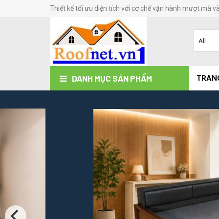
Thiết kế tối ưu diện tích với cơ chế vận hành mượt mà v
DANH MỤC SẢN PHẨM
TRAN