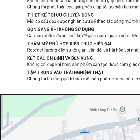
Không chỉ đơn thuần là những sản phẩm gấp gọn, Roofnet
Chúng tôi phát triển các giải pháp giúp tối ưu diện tích m
THIẾT KẾ TỐI ƯU CHUYỂN ĐỘNG
Mỗi cơ cấu đều được nghiên cứu để thao tác đóng mở trở n
GỌN GÀNG KHI KHÔNG SỬ DỤNG
Các sản phẩm được thiết kế để giảm cảm giác chiếm diện t
THẨM MỸ PHÙ HỢP KIẾN TRÚC HIỆN ĐẠI
Roofnet hướng đến sự tối giản, cân đối và hài hòa với nhà 
KẾT CẤU ỔN ĐỊNH VÀ BỀN VỮNG
Không chỉ đẹp khi nhìn, sản phẩm cần tạo được cảm giác c
TẬP TRUNG VÀO TRẢI NGHIỆM THẬT
Chúng tôi tin rằng giá trị của một sản phẩm không nằm ở 