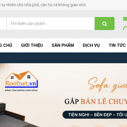
à tự nhiên cho nhà phố, căn hộ và không gian nhỏ.
G CHỦ
GIỚI THIỆU
SẢN PHẨM
DỊCH VỤ
TIN TỨC