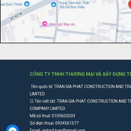
CÔNG TY TNHH THƯƠNG MẠI VÀ XÂY DỰNG T
Tên quốc tế: TRAN GIA PHAT CONSTRUCTION AND T
LIMITED
☷ Tên viết tắt: TRAN GIA PHAT CONSTRUCTION AND 
COMPANY LIMITED
Mã số thuế: 0105602033
Số điện thoại: 0934561577
Email: vinhxd.tran@gmail.com