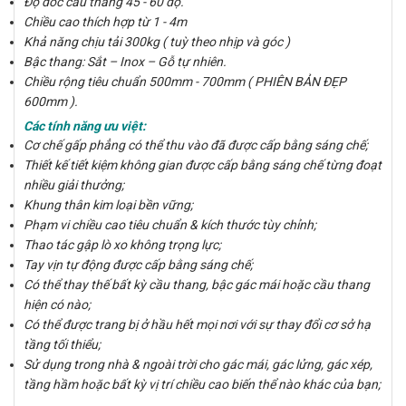
Độ dốc cầu thang 45 - 60 độ.
Chiều cao thích hợp từ 1 - 4m
Khả năng chịu tải 300kg ( tuỳ theo nhịp và góc )
Bậc thang: Sắt – Inox – Gỗ tự nhiên.
Chiều rộng tiêu chuẩn 500mm - 700mm ( PHIÊN BẢN ĐẸP
600mm ).
Các tính năng ưu việt:
Cơ chế gấp phẳng có thể thu vào đã được cấp bằng sáng chế;
Thiết kế tiết kiệm không gian được cấp bằng sáng chế từng đoạt
nhiều giải thưởng;
Khung thân kim loại bền vững;
Phạm vi chiều cao tiêu chuẩn & kích thước tùy chỉnh;
Thao tác gập lò xo không trọng lực;
Tay vịn tự động được cấp bằng sáng chế;
Có thể thay thế bất kỳ cầu thang, bậc gác mái hoặc cầu thang
hiện có nào;
Có thể được trang bị ở hầu hết mọi nơi với sự thay đổi cơ sở hạ
tầng tối thiểu;
Sử dụng trong nhà & ngoài trời cho gác mái, gác lửng, gác xép,
tầng hầm hoặc bất kỳ vị trí chiều cao biến thể nào khác của bạn;