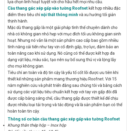
lựa chọn linh hoạt tuyệt vời cho hầu hết mọi nhu cầu.
Cầu thang gác xép gấp vào tường Roofnet
kết hợp nhiều đặc
điểm theo tiêu chí
nội thất thông minh
và xu hướng tối giản
thịnh hành.
Mặc dù thang gấp là một giải pháp tình thế chuyên dành cho
nhà có không gian nhỏ hẹp với mục đích tối ưu không gian sinh
hoạt. Nhưng nó vẫn là một sản phẩm cao cấp bao gồm nhiều
tính năng cải tiến như tay vịn cố định gấp, trợ lực, đảm bảo an
toàn nâng cao khi sử dụng. Nó cũng có thể được kết hợp đa
dạng vật liệu, màu sắc, tạo nên sự bổ sung thú vị và lộng lẫy
cho mọi không gian.
Tiêu chí an toàn và độ tin cậy là yếu tố cốt lõi được ưu tiên khi
thiết kế những sản phẩm mang thương hiệu Roofnet. Với 15
năm nghiên cứu và phát triển đằng sau chúng tôi và bằng cách
sử dụng các vật liệu tiêu chuẩn kết hợp với tay vịn gấp đôi đã
được cấp bằng sáng chế, cầu thang gấp được thiết kế để chịu
được nhiều loại tải trọng và tác động và là sản phẩm bạn có thể
hoàn toàn tin cậy.
Thông số cơ bản cầu thang gác xép gấp vào tường Roofnet
Khung thân thép hộp – Inox hộp