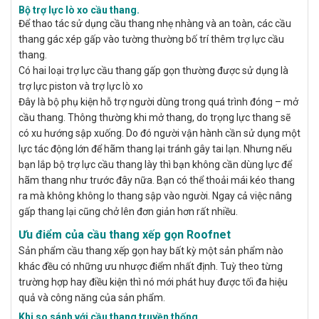
Bộ trợ lực lò xo cầu thang.
Để thao tác sử dụng cầu thang nhẹ nhàng và an toàn, các cầu
thang gác xép gấp vào tường thường bố trí thêm trợ lực cầu
thang.
Có hai loại trợ lực cầu thang gấp gọn thường được sử dụng là
trợ lực piston
và trợ lực lò xo
Đây là bộ phụ kiện hỗ trợ người dùng trong quá trình đóng – mở
cầu thang. Thông thường khi mở thang, do trọng lực thang sẽ
có xu hướng sập xuống. Do đó người vận hành cần sử dụng một
lực tác động lớn để hãm thang lại tránh gây tai lạn. Nhưng nếu
bạn lắp bộ trợ lực cầu thang lày thì bạn không cần dùng lực để
hãm thang như trước đây nữa. Bạn có thể thoải mái kéo thang
ra mà không không lo thang sập vào người. Ngay cả việc nâng
gấp thang lại cũng chở lên đơn giản hơn rất nhiều.
Ưu điểm của cầu thang xếp gọn Roofnet
Sản phẩm cầu thang xếp gọn hay bất kỳ một sản phẩm nào
khác đều có những ưu nhược điểm nhất định. Tuỳ theo từng
trường hợp hay điều kiện thì nó mới phát huy được tối đa hiệu
quả và công năng của sản phẩm.
Khi so sánh với cầu thang truyền thống.