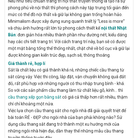
Nếu như tiêu chuẩn trang trí nội thất truyền thống là tạo ra sự
phong phú về nội thất thì phong cách này tập trung tối giản đến
mức có thể đồ nội thất và giữ lại không gian trống hoàn hảo.
Minimalism được xây dựng xung quanh triết lý “Less is more”
và chịu ảnh hưởng rất lớn từ phong cách thiết kế
nội thất Nhật
Bản
: đơn giản hóa nhiều thành phần như đường nét, kiểu dáng
hay các chi tiết trang trí. Với cách trang trí này, bạn sẽ có được
một mặt bằng tổng thể thống nhất, chặt chẽ về bố cục và giữ lại
được không gian kiến trúc đẹp, sạch sẽ, thông thoáng.
Giá thành rẻ, hợp lí
Sắt là chất liệu có giá thành khá rẻ, những chiếc cầu thang từ
sắt cũng vậy. Việc thi công, lắp đặt, vận chuyển không quá đắt
đỏ, rất phù hợp với những người có thu nhập trung bình - khá.
So với các sản phẩm cầu thang làm từ chất liệu gỗ, kính... thì
cầu thang xếp gọn bằng sắt
có giá cả thấp hơn rất nhiều, thậm
chí chỉ khoảng một nửa.
Việc lựa chọn cầu thang sắt cho ngôi nhà đã giải quyết triệt để
bài toán RẺ - ĐẸP cho ngôi nhà của bạn phải không nào? Sử
dụng cầu thang sắt
đang trở thành một xu hướng mới của
những ngôi nhà hiện đại, dần thay thế những mẫu cầu thang
truyền thống trước đây.