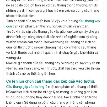
Do đây là mẫu cầu thang chiếm ít diện diện tích không gian nên
nó sẽ có độ dốc lớn hơn so với cầu thang thông thường. Khi đó
những gia đình có người già hay trẻ em việc sử dụng cầu thang
sẽ có nhiều bất tiện.
Tính an toàn của nó thấp hơn. Vì vậy khi sử dụng
cầu thang xếp
gọn
bạn cần phải tuân thủ những tiêu chuẩn về an toàn.
Trước khi
lắp ráp cầu thang gác xép gấp vào tường này cho gia
đình mình bạn cũng cần phải cân nhắc và nghiên cứu kỹ càng
về kích cỡ của cầu thang. Bởi với những cầu thang có kích cỡ
quá lớn thì thường sẽ gây chướng mắt, còn những cầu thang
với kích thước quá nhỏ thì quá trình di chuyển gặp khó khăn và
vướng víu.
Mặc dù giá thành của cầu thang này rẻ nhưng khi bạn tùy chỉnh
về mẫu mã, hình dáng, kích thước, chất liệu theo yêu cầu thì giá
thành của nó có thể tăng lên hơn.
Có lên lựa chọn cầu thang gác xép gấp vào tường.
Cầu thang gấp vào tường
là một sản phẩm cầu thang có thiết
kế đặc biệt. Nếu được bố trí hợp lý sẽ mang lại không gian kiến
trúc cùng sự phong thủy được hài hòa, tạo sự nhã nhặn trong
không gian. Sử dụng và bố trí cầu thang ở những căn phòng