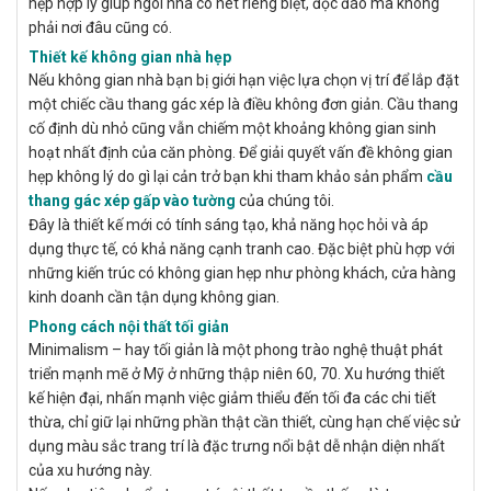
hẹp hợp lý giúp ngôi nhà có nét riêng biệt, độc đáo mà không
phải nơi đâu cũng có.
Thiết kế không gian nhà hẹp
Nếu không gian nhà bạn bị giới hạn việc lựa chọn vị trí để lắp đặt
một chiếc cầu thang gác xép là điều không đơn giản. Cầu thang
cố định dù nhỏ cũng vẫn chiếm một khoảng không gian sinh
hoạt nhất định của căn phòng. Để giải quyết vấn đề không gian
hẹp không lý do gì lại cản trở bạn khi tham khảo sản phẩm
cầu
thang gác xép gấp vào tường
của chúng tôi.
Đây là thiết kế mới có tính sáng tạo, khả năng học hỏi và áp
dụng thực tế, có khả năng cạnh tranh cao. Đặc biệt phù hợp với
những kiến trúc có không gian hẹp như phòng khách, cửa hàng
kinh doanh cần tận dụng không gian.
Phong cách nội thất tối giản
Minimalism – hay tối giản là một phong trào nghệ thuật phát
triển mạnh mẽ ở Mỹ ở những thập niên 60, 70. Xu hướng thiết
kế hiện đại, nhấn mạnh việc giảm thiểu đến tối đa các chi tiết
thừa, chỉ giữ lại những phần thật cần thiết, cùng hạn chế việc sử
dụng màu sắc trang trí là đặc trưng nổi bật dễ nhận diện nhất
của xu hướng này.