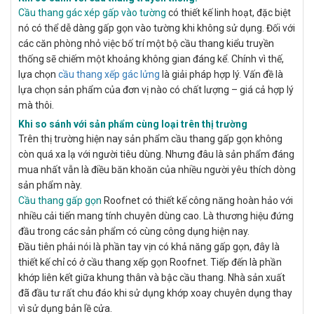
Cầu thang gác xép gấp vào tường
có thiết kế linh hoạt, đặc biệt
nó có thể dễ dàng gấp gọn vào tường khi không sử dụng. Đối với
các căn phòng nhỏ việc bố trí một bộ cầu thang kiểu truyền
thống sẽ chiếm một khoảng không gian đáng kể. Chính vì thế,
lựa chọn
cầu thang xếp gác lửng
là giải pháp hợp lý. Vấn đề là
lựa chọn sản phẩm của đơn vị nào có chất lượng – giá cả hợp lý
mà thôi.
Khi so sánh với sản phẩm cùng loại trên thị trường
Trên thị trường hiện nay sản phẩm cầu thang gấp gọn không
còn quá xa lạ với người tiêu dùng. Nhưng đâu là sản phẩm đáng
mua nhất vẫn là điều băn khoăn của nhiều người yêu thích dòng
sản phẩm này.
Cầu thang gấp gọn
Roofnet có thiết kế công năng hoàn hảo với
nhiều cải tiến mang tính chuyên dùng cao. Là thương hiệu đứng
đầu trong các sản phẩm có cùng công dụng hiện nay.
Đầu tiên phải nói là phần tay vịn có khả năng gấp gọn, đây là
thiết kế chỉ có ở cầu thang xếp gọn Roofnet. Tiếp đến là phần
khớp liên kết giữa khung thân và bậc cầu thang. Nhà sản xuất
đã đầu tư rất chu đáo khi sử dụng khớp xoay chuyên dụng thay
vì sử dụng bản lề cửa.