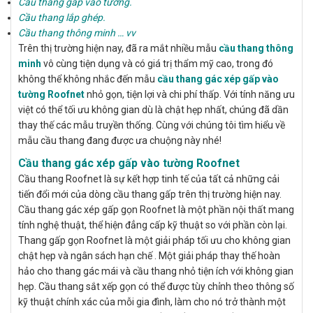
Cầu thang gấp vào tường.
Cầu thang lắp ghép.
Cầu thang thông minh … vv
Trên thị trường hiện nay, đã ra mắt nhiều mẫu
cầu thang thông
minh
vô cùng tiện dụng và có giá trị thẩm mỹ cao, trong đó
không thể không nhắc đến mẫu
cầu thang gác xép gấp vào
tường Roofnet
nhỏ gọn, tiện lợi và chi phí thấp. Với tính năng ưu
việt có thể tối ưu không gian dù là chật hẹp nhất, chúng đã dần
thay thế các mẫu truyền thống. Cùng với chúng tôi tìm hiểu về
mẫu cầu thang đang được ưa chuộng này nhé!
Cầu thang gác xép gấp vào tường Roofnet
Cầu thang Roofnet là sự kết hợp tinh tế của tất cả những cải
tiến đổi mới của dòng cầu thang gấp trên thị trường hiện nay.
Cầu thang gác xép gấp gọn Roofnet là một phần nội thất mang
tính nghệ thuật, thể hiện đẳng cấp kỹ thuật so với phần còn lại.
Thang gấp gọn Roofnet là một giải pháp tối ưu cho không gian
chật hẹp và ngân sách hạn chế . Một giải pháp thay thế hoàn
hảo cho
thang gác mái và cầu thang nhỏ tiện ích với không gian
hẹp.
Cầu thang sắt xếp gọn
có thể được tùy chỉnh theo thông số
kỹ thuật chính xác của mỗi gia đình, làm cho nó trở thành một