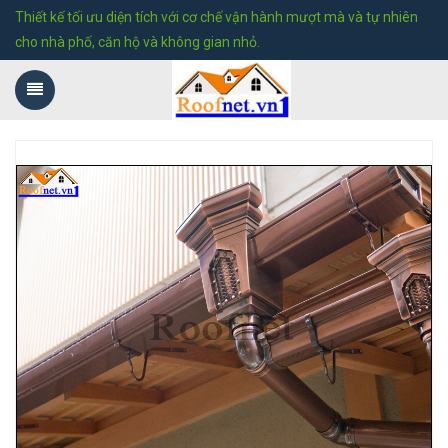
Thiết kế tối ưu diện tích với cơ chế vận hành mượt mà và tự nhiên
cho nhà phố, căn hộ và không gian nhỏ.