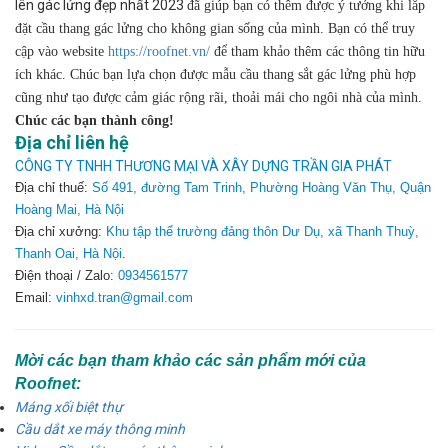
lên gác lửng đẹp nhất 2023
đã giúp bạn có thêm được ý tưởng khi lắp
đặt cầu thang gác lửng cho không gian sống của mình. Bạn có thể truy
cập vào website
https://roofnet.vn/
để tham khảo thêm các thông tin hữu
ích khác. Chúc bạn lựa chọn được mẫu cầu thang sắt gác lửng phù hợp
cũng như tạo được cảm giác rộng rãi, thoải mái cho ngôi nhà của mình.
Chúc các bạn thành công!
Địa chỉ liên hệ
CÔNG TY TNHH THƯƠNG MẠI VÀ XÂY DỰNG TRẦN GIA PHÁT
Địa chỉ thuế:
Số 491, đường Tam Trinh, Phường Hoàng Văn Thụ, Quận
Hoàng Mai, Hà Nội
Địa chỉ xưởng:
Khu tập thể trường đảng thôn Dư Dụ, xã Thanh Thuỳ,
Thanh Oai, Hà Nội
.
Điện thoại / Zalo:
0934561577
Email:
vinhxd.tran@gmail.com
Mời các bạn tham khảo các sản phẩm mới của
Roofnet:
Máng xối biệt thự
Cầu dắt xe máy thông minh