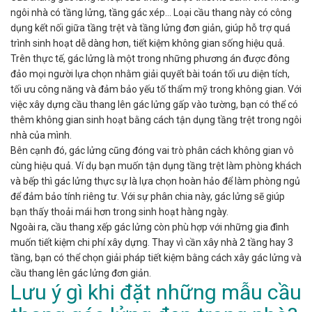
ngôi nhà có tầng lửng, tầng gác xép... Loại cầu thang này có công
dụng kết nối giữa tầng trệt và tầng lửng đơn giản, giúp hỗ trợ quá
trình sinh hoạt dễ dàng hơn, tiết kiệm không gian sống hiệu quả.
Trên thực tế, gác lửng là một trong những phương án được đông
đảo mọi người lựa chọn nhằm giải quyết bài toán tối ưu diện tích,
tối ưu công năng và đảm bảo yếu tố thẩm mỹ trong không gian. Với
việc xây dựng cầu thang lên gác lửng gấp vào tường, bạn có thể có
thêm không gian sinh hoạt bằng cách tận dụng tầng trệt trong ngôi
nhà của mình.
Bên cạnh đó, gác lửng cũng đóng vai trò phân cách không gian vô
cùng hiệu quả. Ví dụ bạn muốn tận dụng tầng trệt làm phòng khách
và bếp thì gác lửng thực sự là lựa chọn hoàn hảo để làm phòng ngủ
để đảm bảo tính riêng tư. Với sự phân chia này, gác lửng sẽ giúp
bạn thấy thoải mái hơn trong sinh hoạt hàng ngày.
Ngoài ra, cầu thang xếp gác lửng còn phù hợp với những gia đình
muốn tiết kiệm chi phí xây dựng. Thay vì cần xây nhà 2 tầng hay 3
tầng, bạn có thể chọn giải pháp tiết kiệm bằng cách xây gác lửng và
cầu thang lên gác lửng đơn giản.
Lưu ý gì khi đặt những mẫu cầu