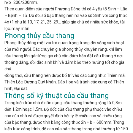
h/b=200/200mm.
Theo quan điểm của người Phương Đông thì có 4 yếu tố Sinh – Lão
– Bệnh – Tử. Do đó, số bậc thang nên rơi vào số Sinh với công thức
4n+1 như là 13, 17, 21, 25, 29… giúp gia chủ có nhiều sức khỏe, tài
lộc, may mắn.
Phong thủy cầu thang
Phong thủy đóng một vai trò quan trọng trong đời sống sinh hoạt
của mỗi người. Các chuyên gia phong thủy khuyên rằng, khi làm
cầu thang lên gác lửng gia chủ cần đảm bảo đặt cầu thang ở nơi
thoáng đãng, dồi dào sinh khí và đảm bảo theo hướng tốt cho gia
chủ.
Đồng thời, cầu thang nên được bố trí vào các cung như: Thiên mã,
Thiên Lộc, Dương Quý Nhân, Đào Hoa và tránh các cung có Thiên
hình, Đại sát.
Thông số kỹ thuật của cầu thang
Trong kiến trúc nhà ở dân dụng, cầu thang thường rộng từ 0,8m
đến 1,2m hoặc 1,5m. Độ dốc của cầu thang phụ thuộc vào chiều
cao của nhà và được quyết định bởi tỷ lệ chiều cao và chiều rộng
của bậc thang, được tính bằng công thức 2h + b = 600mm. Trong
kiến trúc công trình, độ cao của bậc thang trong nhà thường từ 150