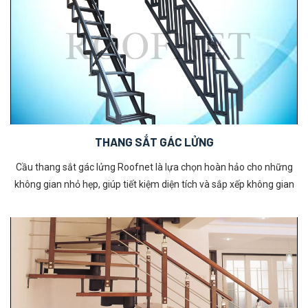
loại cầu thang gác xép hay được sử dụng dưới đây để có lựa chọn
phù hợp nhất cho không gian sống của mình!
THANG SẮT GÁC LỬNG
Cầu thang sắt gác lửng Roofnet là lựa chọn hoàn hảo cho những
không gian nhỏ hẹp, giúp tiết kiệm diện tích và sắp xếp không gian
một cách thông minh. Với thiết kế hiện đại, chất lượng vượt trội và
tính ứng dụng cao, sản phẩm này đang được ưa chuộng trong thiết
kế nội thất và xây dựng nhà ở. Hãy chọn cầu thang sắt xếp gọn để
tạo điểm nhấn độc đáo cho căn nhà của bạn.