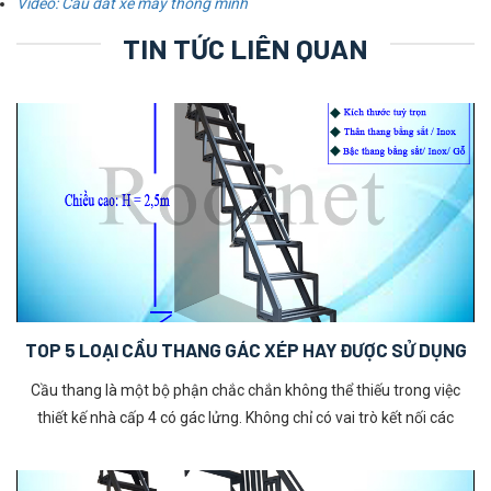
Video: Cầu dắt xe máy thông minh
TIN TỨC LIÊN QUAN
TOP 5 LOẠI CẦU THANG GÁC XÉP HAY ĐƯỢC SỬ DỤNG
Cầu thang là một bộ phận chắc chắn không thể thiếu trong việc
thiết kế nhà cấp 4 có gác lửng. Không chỉ có vai trò kết nối các
không gian mà cầu thang cũng góp phần đem đến yếu tố phong
thuỷ phù hợp dành cho mỗi gia đình. Hãy tham khảo ngay Top 5