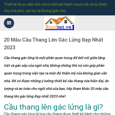
Thiết kế tối ưu diện tích với cơ chế vận hành mượt mà và tự nhiên
cho nhà phố, căn hộ và không gian nhỏ.
20 Mẫu Cầu Thang Lên Gác Lửng Đẹp Nhất
2023
Cầu thang gác lửng là một phần quan trọng để kết nối giữa tầng
trệt và gác xép của ngôi nhà, không những thế nó còn góp phần
quan trọng trong việc tạo ra mức độ thẩm mỹ của không gian căn
nhà. Để có được những ý tưởng thiết kế cầu thang vừa hiện đại, ấn
tượng và an toàn cho ngôi nhà của bạn, hãy tham khảo 20 mẫu cầu
thang lên gác lửng đẹp nhất 2023 nhé!
Cầu thang lên gác lửng là gì?
Cầu thang gác lửng là loại cầu thang được thiết kế dành cho những