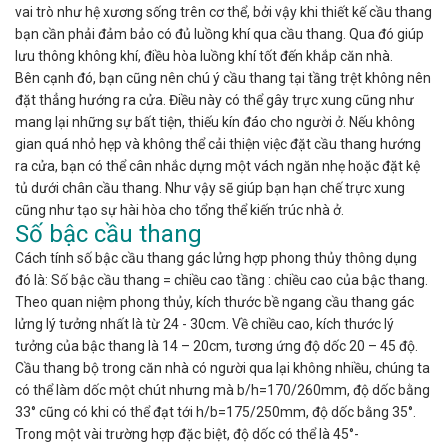
vai trò như hệ xương sống trên cơ thể, bởi vậy khi thiết kế cầu thang
bạn cần phải đảm bảo có đủ luồng khí qua cầu thang. Qua đó giúp
lưu thông không khí, điều hòa luồng khí tốt đến khắp căn nhà.
Bên cạnh đó, bạn cũng nên chú ý cầu thang tại tầng trệt không nên
đặt thẳng hướng ra cửa. Điều này có thể gây trực xung cũng như
mang lại những sự bất tiện, thiếu kín đáo cho người ở. Nếu không
gian quá nhỏ hẹp và không thể cải thiện việc đặt cầu thang hướng
ra cửa, bạn có thể cân nhắc dựng một vách ngăn nhẹ hoặc đặt kệ
tủ dưới chân cầu thang. Như vậy sẽ giúp bạn hạn chế trực xung
cũng như tạo sự hài hòa cho tổng thể kiến trúc nhà ở.
Số bậc cầu thang
Cách tính số bậc cầu thang gác lửng hợp phong thủy thông dụng
đó là: Số bậc cầu thang = chiều cao tầng : chiều cao của bậc thang.
Theo quan niệm phong thủy, kích thước bề ngang cầu thang gác
lửng lý tưởng nhất là từ 24 - 30cm. Về chiều cao, kích thước lý
tưởng của bậc thang là 14 – 20cm, tương ứng độ dốc 20 – 45 độ.
Cầu thang bộ trong căn nhà có người qua lại không nhiều, chúng ta
có thể làm dốc một chút nhưng mà b/h=170/260mm, độ dốc bằng
33° cũng có khi có thể đạt tới h/b=175/250mm, độ dốc bằng 35°.
Trong một vài trường hợp đặc biệt, độ dốc có thể là 45°-