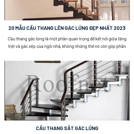
20 MẪU CẦU THANG LÊN GÁC LỬNG ĐẸP NHẤT 2023
Cầu thang gác lửng là một phần quan trọng để kết nối giữa tầng
trệt và gác xép của ngôi nhà, không những thế nó còn góp phần
quan trọng trong việc tạo ra mức độ thẩm mỹ của không gian căn
nhà. Để có được những ý tưởng thiết kế cầu thang vừa hiện đại, ấn
tượng và an toàn cho ngôi nhà của bạn, hãy tham khảo 20 mẫu
cầu thang lên gác lửng đẹp nhất 2023 nhé!
CẦU THANG SẮT GÁC LỬNG