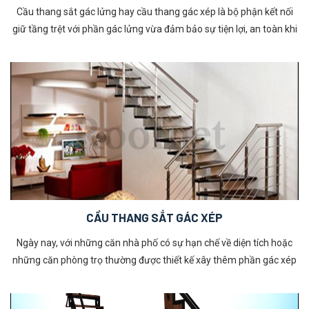
Cầu thang sắt gác lửng hay cầu thang gác xép là bộ phận kết nối
giữ tầng trệt với phần gác lửng vừa đảm bảo sự tiện lợi, an toàn khi
di chuyển. Nó là một bộ phận chắc chắn không thể thiếu trong việc
thiết kế nhà cấp 4 có gác lửng. Không chỉ có vai trò kết nối các
không gian mà cầu thang cũng góp phần đem đến yếu tố phong
thuỷ phù hợp dành cho mỗi gia đình. Hãy tham khảo ngay mẫu cầu
thang gác lửng dành cho nhà có không gian hẹp dưới đây để có lựa
chọn phù hợp nhất cho không gian sống của mình!
CẦU THANG SẮT GÁC XÉP
Ngày nay, với những căn nhà phố có sự hạn chế về diện tích hoặc
những căn phòng trọ thường được thiết kế xây thêm phần gác xép
nhằm tận dụng và mở rộng không gian sử dụng. Cầu thang sắt gác
xép hay là bộ phận kết nối giữ tầng trệt với phần gác lửng vừa đảm