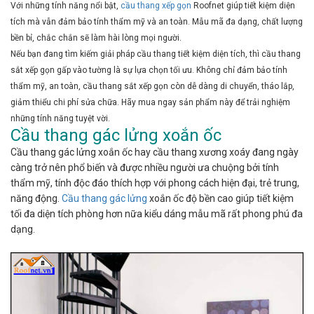
Với những tính năng nổi bật,
cầu thang xếp gọn
Roofnet
giúp tiết kiệm diện
tích mà vẫn đảm bảo tính thẩm mỹ và an toàn. Mẫu mã đa dạng, chất lượng
bền bỉ, chắc chắn sẽ làm hài lòng mọi người.
Nếu bạn đang tìm kiếm giải pháp cầu thang tiết kiệm diện tích, thì cầu thang
sắt xếp gọn gấp vào tường là sự lựa chọn tối ưu. Không chỉ đảm bảo tính
thẩm mỹ, an toàn, cầu thang sắt xếp gọn còn dễ dàng di chuyển, tháo lắp,
giảm thiểu chi phí sửa chữa. Hãy mua ngay sản phẩm này để trải nghiệm
những tính năng tuyệt vời.
Cầu thang gác lửng xoắn ốc
Cầu thang gác lửng xoắn ốc hay cầu thang xương xoáy đang ngày
càng trở nên phổ biến và được nhiều người ưa chuộng bởi tính
thẩm mỹ, tính độc đáo thích hợp với phong cách hiện đại, trẻ trung,
năng động.
Cầu thang gác lửng
xoắn ốc độ bền cao giúp tiết kiệm
tối đa diện tích phòng hơn nữa kiểu dáng mẫu mã rất phong phú đa
dạng.