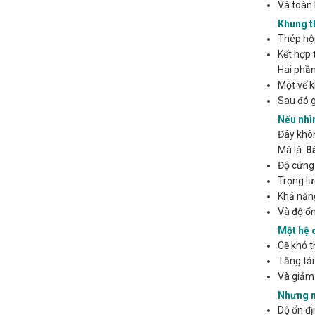
Và toàn 
Khung t
Thép hộ
Kết hợp 
Hai phần
Một vế k
Sau đó g
Nếu nhì
Đây khôn
Mà là:
Bà
Độ cứng 
Trọng lư
Khả năn
Và độ ổn
Một hệ 
Cẽ khó t
Tăng tải 
Và giảm 
Nhưng n
Dộ ổn đị