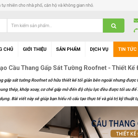
à tự nhiên cho nhà phố, căn hộ và không gian nhỏ.
G CHỦ
GIỚI THIỆU
SẢN PHẨM
DỊCH VỤ
TIN TỨC
ạo Cầu Thang Gấp Sát Tường Roofnet - Thiết Kế 
g gấp sát tường Roofnet sở hữu thiết kế tối giản bên ngoài nhưng được tí
ung thép, khớp xoay, cơ chế gấp mở đến độ chịu lực đều được tối ưu để m
 dụng. Bài viết này sẽ giúp bạn hiểu rõ cấu tạo thực tế và giá trị kỹ thuật