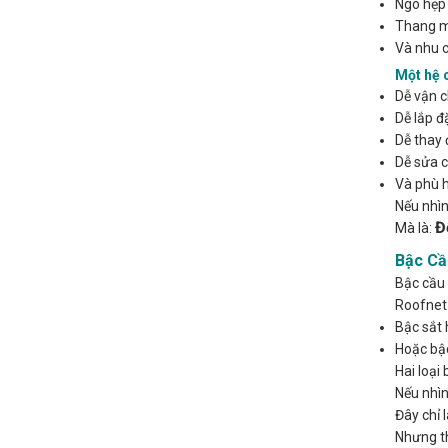
Ngõ hẹp
Thang má
Và nhu c
Một hệ 
Dễ vận c
Dễ lắp đ
Dễ thay 
Dễ sửa 
Và phù h
Nếu nhìn
Đ
Mà là:
Bậc Cầ
Bậc cầu 
Roofnet 
Bậc sắt 
Hoặc bậc
Hai loại
Nếu nhìn
Đây chỉ l
Nhưng t