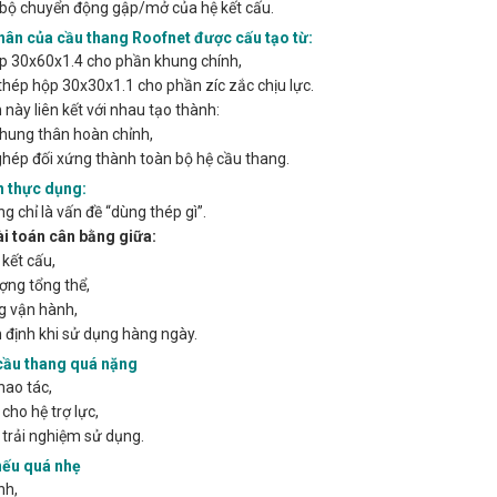
bộ chuyển động gập/mở của hệ kết cấu.
hân của cầu thang Roofnet được cấu tạo từ:
p 30x60x1.4 cho phần khung chính,
thép hộp 30x30x1.1 cho phần zíc zắc chịu lực.
 này liên kết với nhau tạo thành:
hung thân hoàn chỉnh,
hép đối xứng thành toàn bộ hệ cầu thang.
n thực dụng:
g chỉ là vấn đề “dùng thép gì”.
i toán cân bằng giữa:
kết cấu,
ợng tổng thể,
g vận hành,
 định khi sử dụng hàng ngày.
cầu thang quá nặng
hao tác,
cho hệ trợ lực,
trải nghiệm sử dụng.
ếu quá nhẹ
nh,