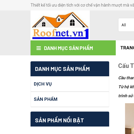
Thiết kế tối ưu diện tích với cơ chế vận hành mượt mà v
DANH MỤC SẢN PHẨM
TRAN
Cấu T
DANH MỤC SẢN PHẨM
Cầu than
DỊCH VỤ
Từ hệ kh
trình sử
SẢN PHẨM
SẢN PHẨM NỔI BẬT