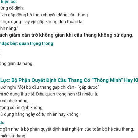
 hiện có:
cứng cố định,
 vịn gấp đồng bộ theo chuyển động cầu thang.
 thực dụng: Tay vịn gấp không đơn thuần là:
nh năng.”
ách giảm cản trở không gian khi cầu thang không sử dụng.
 đặc biệt quan trọng trong:
,
,
ông gian đa năng.
 Lực: Bộ Phận Quyết Định Cầu Thang Có “Thông Minh” Hay 
ười nghĩ: Một bộ cầu thang gấp chỉ cần - “gấp được.”
i sử dụng thực tế: Điều quan trọng hơn rất nhiều là:
 có nhẹ không,
động có ổn định không,
sử dụng hàng ngày có tự nhiên hay không.
 do
ực gần như là bộ phận quyết định trải nghiệm của toàn bộ hệ cầu thang.
hiện sử dụng: