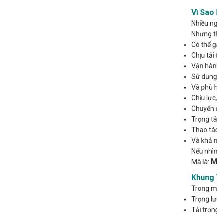
Vì Sao
Nhiều ng
Nhưng th
Có thể g
Chịu tải 
Vận hàn
Sử dụng
Và phù h
Chịu lực,
Chuyển 
Trọng t
Thao tác
Và khả n
Nếu nhìn
M
Mà là:
Khung 
Trong mộ
Trọng lư
Tải trọn