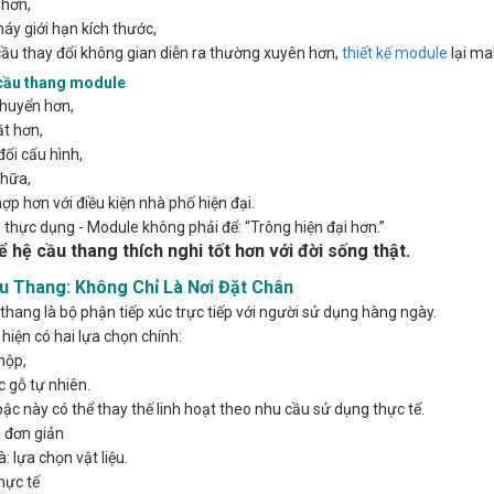
 hơn,
y giới hạn kích thước,
ầu thay đổi không gian diễn ra thường xuyên hơn,
thiết kế module
lại ma
cầu thang module
huyển hơn,
ặt hơn,
đổi cấu hình,
chữa,
ợp hơn với điều kiện nhà phố hiện đại.
 thực dụng - Module không phải để: “Trông hiện đại hơn.”
ể hệ cầu thang thích nghi tốt hơn với đời sống thật.
u Thang: Không Chỉ Là Nơi Đặt Chân
thang là bộ phận tiếp xúc trực tiếp với người sử dụng hàng ngày.
hiện có hai lựa chọn chính:
hộp,
 gỗ tự nhiên.
 bậc này có thể thay thế linh hoạt theo nhu cầu sử dụng thực tế.
 đơn giản
à: lựa chọn vật liệu.
hực tế