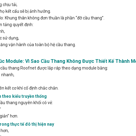
 chịu tải,
thọ kết cấu sẽ bị ảnh hưởng.
 do: Khung thân không đơn thuần là phần “đỡ cầu thang”.
n tảng quyết định:
nh,
c sử dụng,
ăng vận hành của toàn bộ hệ cầu thang.
úc Module: Vì Sao Cầu Thang Không Được Thiết Kế Thành Mộ
 cầu thang Roofnet được lắp ráp theo dạng module bằng:
 nhanh,
iên kết cơ khí cố định chắc chắn.
 theo kiểu truyền thống
ầu thang nguyên khối có vẻ:
”
giản” hơn.
ong thực tế đô thị hiện nay
 hơn,