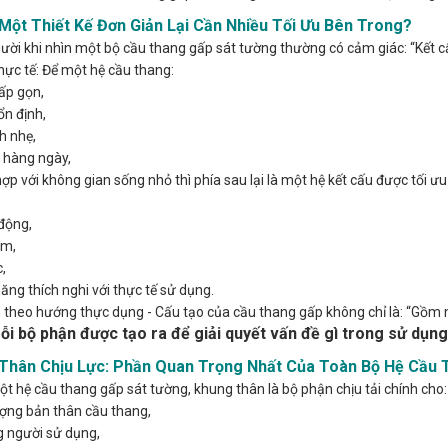
 Một Thiết Kế Đơn Giản Lại Cần Nhiều Tối Ưu Bên Trong?
ười khi nhìn một bộ cầu thang gấp sát tường thường có cảm giác: “Kết c
ực tế: Để một hệ cầu thang:
ấp gọn,
ổn định,
h nhẹ,
 hàng ngày,
ợp với không gian sống nhỏ thì phía sau lại là một hệ kết cấu được tối ưu
động,
âm,
,
ăng thích nghi với thực tế sử dụng.
 theo hướng thực dụng - Cấu tạo của cầu thang gấp không chỉ là: “Gồm 
ỗi bộ phận được tạo ra để giải quyết vấn đề gì trong sử dụng
Thân Chịu Lực: Phần Quan Trọng Nhất Của Toàn Bộ Hệ Cầu 
t hệ cầu thang gấp sát tường, khung thân là bộ phận chịu tải chính cho:
ợng bản thân cầu thang,
g người sử dụng,