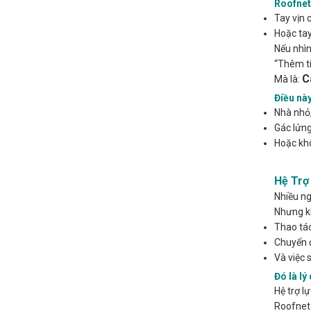
Roofnet
Tay vịn 
Hoặc tay
Nếu nhìn
“Thêm tí
C
Mà là:
Điều này
Nhà nhỏ
Gác lửng
Hoặc kh
Hệ Trợ
Nhiều ng
Nhưng kh
Thao tác
Chuyển 
Và việc 
Đó là lý
Hệ trợ l
Roofnet 