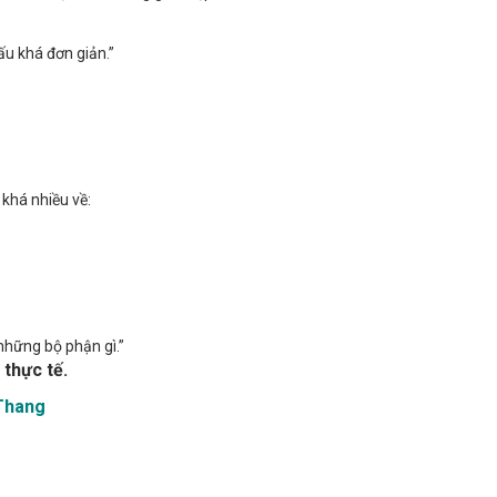
ấu khá đơn giản.”
 khá nhiều về:
những bộ phận gì.”
 thực tế.
Thang