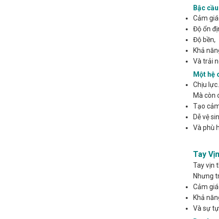
Bậc cầu
Cảm giá
Độ ổn đị
Độ bền,
Khả năng
Và trải 
Một hệ 
Chịu lực.
Mà còn 
Tạo cảm 
Dễ vệ sin
Và phù h
Tay Vị
Tay vịn 
Nhưng tr
Cảm giác
Khả năng
Và sự tự