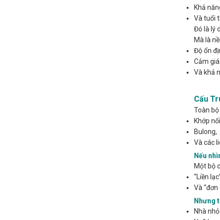
Khả năng
Và tuổi 
Đó là lý
Mà là nề
Độ ổn đị
Cảm giá
Và khả n
Cấu Tr
Toàn bộ
Khớp nối
Bulong,
Và các l
Nếu nhìn
Một bộ c
“Liền lạc
Và “đơn 
Nhưng tr
Nhà nhỏ