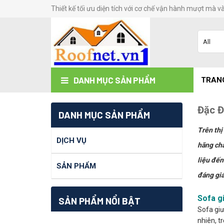
Thiết kế tối ưu diện tích với cơ chế vận hành mượt mà v
DANH MỤC SẢN PHẨM
TRAN
Đặc Đ
DANH MỤC SẢN PHẨM
Trên thị
DỊCH VỤ
hãng chấ
liệu đến
SẢN PHẨM
đáng giá
Sofa g
SẢN PHẨM NỔI BẬT
Sofa giư
nhiên, t