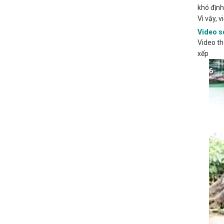
khó định
Vì vậy, 
Video s
Video th
xếp