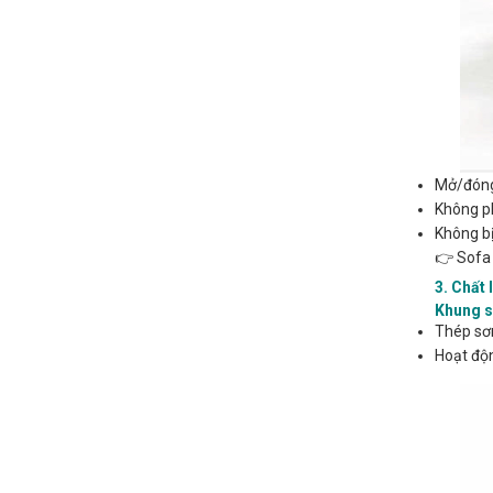
Mở/đóng 
Không ph
Không bị
👉 Sofa 
3. Chất 
Khung s
Thép sơn
Hoạt độn