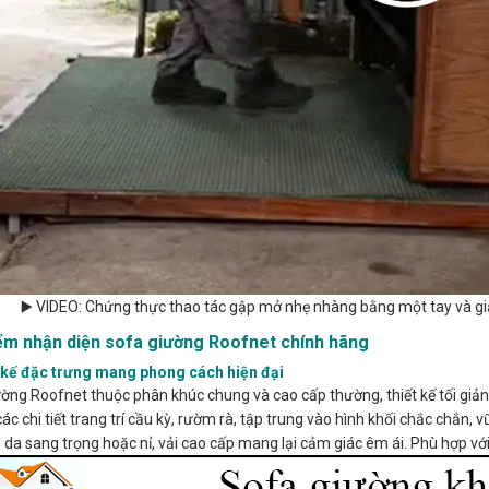
▶️ VIDEO: Chứng thực thao tác gập mở nhẹ nhàng bằng một tay và giả
ểm nhận diện sofa giường Roofnet chính hãng
t kế đặc trưng mang phong cách hiện đại
ờng Roofnet thuộc phân khúc chung và cao cấp thường, thiết kế tối giản 
các chi tiết trang trí cầu kỳ, rườm rà, tập trung vào hình khối chắc chắn
u da sang trọng hoặc nỉ, vải cao cấp mang lại cảm giác êm ái. Phù hợp với