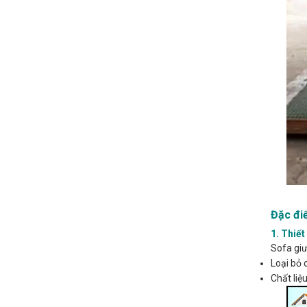
Đặc đi
1. Thiế
Sofa giư
Loại bỏ 
Chất liệ