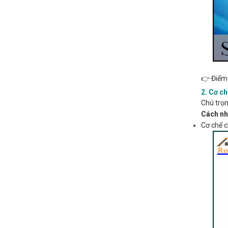
👉 Điểm 
2. Cơ c
Chú trọn
Cách nh
Cơ chế 