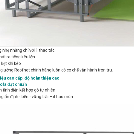
nhẹ nhàng chỉ với 1 thao tác
át ra tiếng kêu lớn
 kẹt khi kéo
giường Roofnet chính hãng luôn có cơ chế vận hành trơn tru.
liệu cao cấp, độ hoàn thiện cao
ofa đạt chuẩn
 tĩnh điện kết hợp gỗ tự nhiên
g ổn định - bền - vững trãi – it hao mòn