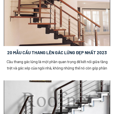
kế nội thất và xây dựng nhà ở. Hãy chọn cầu thang sắt xếp gọn để
tạo điểm nhấn độc đáo cho căn nhà của bạn.
20 MẪU CẦU THANG LÊN GÁC LỬNG ĐẸP NHẤT 2023
Cầu thang gác lửng là một phần quan trọng để kết nối giữa tầng
trệt và gác xép của ngôi nhà, không những thế nó còn góp phần
quan trọng trong việc tạo ra mức độ thẩm mỹ của không gian căn
nhà. Để có được những ý tưởng thiết kế cầu thang vừa hiện đại, ấn
tượng và an toàn cho ngôi nhà của bạn, hãy tham khảo 20 mẫu
cầu thang lên gác lửng đẹp nhất 2023 nhé!