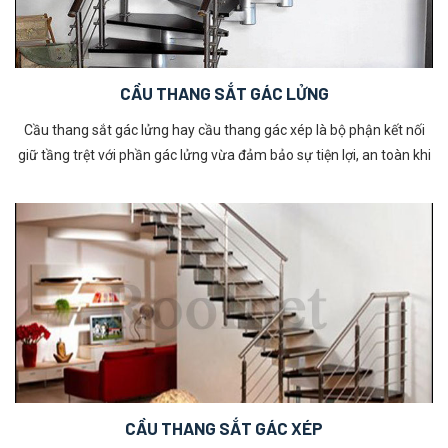
CẦU THANG SẮT GÁC LỬNG
Cầu thang sắt gác lửng hay cầu thang gác xép là bộ phận kết nối
giữ tầng trệt với phần gác lửng vừa đảm bảo sự tiện lợi, an toàn khi
di chuyển. Nó là một bộ phận chắc chắn không thể thiếu trong việc
thiết kế nhà cấp 4 có gác lửng. Không chỉ có vai trò kết nối các
không gian mà cầu thang cũng góp phần đem đến yếu tố phong
thuỷ phù hợp dành cho mỗi gia đình. Hãy tham khảo ngay mẫu cầu
thang gác lửng dành cho nhà có không gian hẹp dưới đây để có lựa
chọn phù hợp nhất cho không gian sống của mình!
CẦU THANG SẮT GÁC XÉP