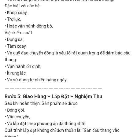
Đặc biệt với các hệ:
•
Khớp xoay,
•
Trợ lực,
•
Hoặc vận hành đồng bộ,
Việc kiểm soát:
•
Dung sai,
•
Tâm xoay,
•
Và quỹ đạo chuyển động là yếu tố rất quan trọng để đảm bảo cầu
thang:
•
Vận hành ổn định,
•
Ít rung lắc,
•
Và sử dụng tự nhiên hàng ngày.
________________________________________
Bước 5: Giao Hàng – Lắp Đặt – Nghiệm Thu
Sau khi hoàn thiện: Sản phẩm sẽ được.
•
Đóng gói,
•
Vận chuyển,
•
Và lắp đặt theo phương án đã thống nhất.
Quá trình lắp đặt không chỉ đơn thuần là: “Gắn cầu thang vào