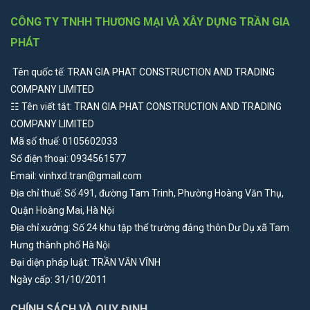
linh hoạt, không chỉ giúp gia chủ di chuyển giữa các khu vực mà còn
giúp giải phóng không gian, mang đến sự mới lạ mà những sản
CÔNG TY TNHH THƯƠNG MẠI VÀ XÂY DỰNG TRẦN GIA
phẩm truyền thống không có được. Vậy mẫu cầu thang này có
PHÁT
thực sự hữu ích trong việc cải thiện không gian sinh hoạt hay không
Tên quốc tế: TRAN GIA PHAT CONSTRUCTION AND TRADING
mà đang được khách hàng ưa thích ?
COMPANY LIMITED
☷ Tên viết tắt: TRAN GIA PHAT CONSTRUCTION AND TRADING
COMPANY LIMITED
Mã số thuế: 0105602033
Số điện thoại: 0934561577
Email: vinhxd.tran@gmail.com
Địa chỉ thuế: Số 491, đường Tam Trinh, Phường Hoàng Văn Thụ,
Quận Hoàng Mai, Hà Nội
Địa chỉ xưởng: Số 24 khu tập thể trường đảng thôn Dư Dụ xã Tam
Hưng thành phố Hà Nội
Đại diện pháp luật: TRẦN VĂN VĨNH
Ngày cấp: 31/10/2011
CHÍNH SÁCH VÀ QUY ĐỊNH