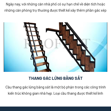
Ngày nay, với những căn nhà phố có sự hạn chế về diện tích hoặc
những căn phòng trọ thường được thiết kế xây thêm phần gác xép
nhằm tận dụng và mở rộng không gian sử dụng. Cầu thang sắt gác
xép hay là bộ phận kết nối giữ tầng trệt với phần gác lửng vừa đảm
bảo sự tiện lợi, tiết kiệm chi phí, an toàn khi di chuyển. Cầu thang
gác xép bằng sắt với nhiều mẫu mã và thiết kế khác nhau thường
có tính thẩm mĩ cao. Bài viết này chúng tôi xin cung cấp cho quý
khách những thông tin cơ bản và đưa ra một số mẫu cầu thang
gác xép đẹp để quý khách tham khảo.
THANG GÁC LỬNG BẰNG SẮT
Cầu thang gác lửng bằng sắt là một bộ phận trong các công trình
kiến trúc không gian nhà hẹp. Loại cầu thang được thiết kế linh
hoạt, gắn vào tường, sàn gác lửng hoặc tầng thượng và có thể xếp
gọn lại hay mở ra theo nhu cầu sử dụng. Khả năng gấp gọn vô cùng