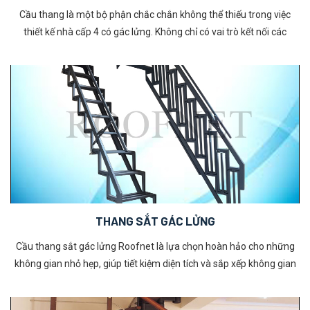
Cầu thang là một bộ phận chắc chắn không thể thiếu trong việc
thiết kế nhà cấp 4 có gác lửng. Không chỉ có vai trò kết nối các
không gian mà cầu thang cũng góp phần đem đến yếu tố phong
thuỷ phù hợp dành cho mỗi gia đình. Hãy tham khảo ngay Top 5
loại cầu thang gác xép hay được sử dụng dưới đây để có lựa chọn
phù hợp nhất cho không gian sống của mình!
THANG SẮT GÁC LỬNG
Cầu thang sắt gác lửng Roofnet là lựa chọn hoàn hảo cho những
không gian nhỏ hẹp, giúp tiết kiệm diện tích và sắp xếp không gian
một cách thông minh. Với thiết kế hiện đại, chất lượng vượt trội và
tính ứng dụng cao, sản phẩm này đang được ưa chuộng trong thiết