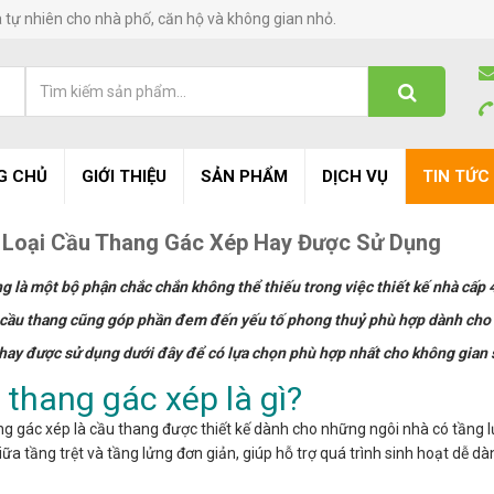
à tự nhiên cho nhà phố, căn hộ và không gian nhỏ.
G CHỦ
GIỚI THIỆU
SẢN PHẨM
DỊCH VỤ
TIN TỨC
 Loại Cầu Thang Gác Xép Hay Được Sử Dụng
g là một bộ phận chắc chắn không thể thiếu trong việc thiết kế nhà cấp 4
cầu thang cũng góp phần đem đến yếu tố phong thuỷ phù hợp dành cho m
hay được sử dụng dưới đây để có lựa chọn phù hợp nhất cho không gian
 thang gác xép là gì?
g gác xép là cầu thang được thiết kế dành cho những ngôi nhà có tầng lử
giữa tầng trệt và tầng lửng đơn giản, giúp hỗ trợ quá trình sinh hoạt dễ d