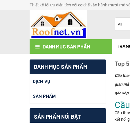
Thiết kế tối ưu diện tích với cơ chế vận hành mượt mà v
DANH MỤC SẢN PHẨM
TRAN
Top 5
DANH MỤC SẢN PHẨM
Cầu than
DỊCH VỤ
gian mà 
gác xép 
SẢN PHẨM
Cầu
Cầu than
SẢN PHẨM NỔI BẬT
kết nối 