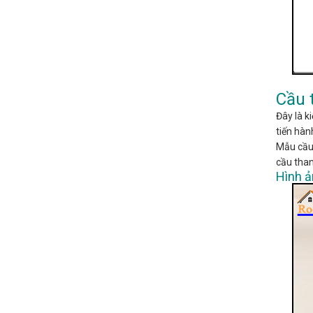
Cầu 
Đây là k
tiến hàn
Mẫu cầu 
cầu than
Hình ả