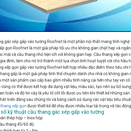
g gác xép gấp vào tường Roofnet là một phần nội thất mang tính nghệ thu
p gọn Roofnet là một giải pháp tối ưu cho không gian chật hẹp và ngân 
c mái và cầu thang nhỏ tiện ích với không gian hẹp. Cầu thang xếp gọn c
gia đình, làm cho nó trở thành một lựa chọn linh hoạt tuyệt vời cho hầu 
g xếp gọn gấp vào tường Roofnet kết hợp nhiều đặc điểm theo tiêu chí n
hang gấp là một giải pháp tình thế chuyên dành cho nhà có không gian n
à một sản phẩm cao cấp bao gồm nhiều tính năng cải tiến như tay vịn cố 
 cũng có thể được kết hợp đa dạng vật liệu, màu sắc, tạo nên sự bổ sung 
 an toàn và độ tin cậy là yếu tố cốt lõi được ưu tiên khi thiết kế những
hát triển đằng sau chúng tôi và bằng cách sử dụng các vật liệu tiêu chuẩ
 thang xếp gọn
được thiết kế để chịu được nhiều loại tải trọng và tác độn
số kỹ thuật cầu thang gác xép gấp vào tường
ân thép hộp – Inox hộp
ầu thang 45/60 độ.
o thích hợp từ 1 - 4m