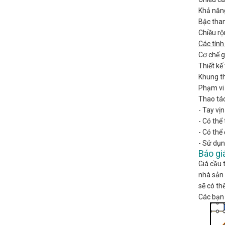
Khả năng
Bậc than
Chiều r
Các tính
Cơ chế g
Thiết kế
Khung th
Phạm vi 
Thao tác
- Tay vị
- Có thể
- Có thể 
- Sử dụn
Báo gi
Giá cầu 
nhà sản 
sẽ có t
Các bạn 