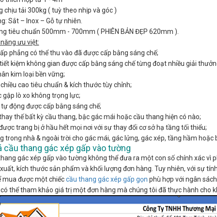
 chịu tải 300kg ( tuỳ theo nhịp và góc )
g: Sắt – Inox – Gỗ tự nhiên.
ộng tiêu chuẩn 500mm - 700mm ( PHIÊN BẢN ĐẸP 620mm ).
 năng ưu việt:
ấp phẳng có thể thu vào đã được cấp bằng sáng chế;
 tiết kiệm không gian được cấp bằng sáng chế từng đoạt nhiều giải thưởn
ân kim loại bền vững;
chiều cao tiêu chuẩn & kích thước tùy chỉnh;
 gập lò xo không trọng lực;
n tự động được cấp bằng sáng chế;
 thay thế bất kỳ cầu thang, bậc gác mái hoặc cầu thang hiện có nào;
được trang bị ở hầu hết mọi nơi với sự thay đổi cơ sở hạ tầng tối thiểu;
g trong nhà & ngoài trời cho gác mái, gác lửng, gác xép, tầng hầm hoặc bấ
á cầu thang gác xép gấp vào tường
thang gác xép gấp vào tường không thể đưa ra một con số chính xác vì p
xuất, kích thước sản phẩm và khối lượng đơn hàng. Tuy nhiên, với sự tính
hể mua được một chiếc
cầu thang gác xép gấp gọn
phù hợp với ngân sách
có thể tham khảo giá trị một đơn hàng mà chúng tôi đã thực hành cho 