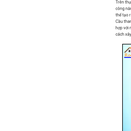
Trên thự
công năn
thể tạo
Cầu than
hợp với 
cách xây