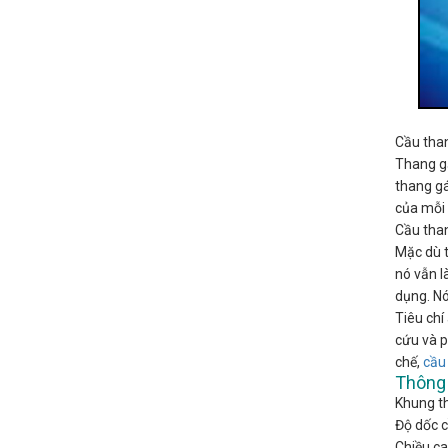
Cầu than
Thang gấ
thang gá
của mỗi 
Cầu than
Mặc dù t
nó vẫn l
dụng. Nó
Tiêu chí
cứu và p
chế,
cầu
Thông 
Khung th
Độ dốc c
Chiều ca